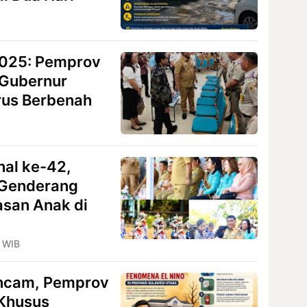
025: Pemprov
, Gubernur
erus Berbenah
nal ke-42,
 Genderang
san Anak di
 WIB
ncam, Pemprov
 Khusus