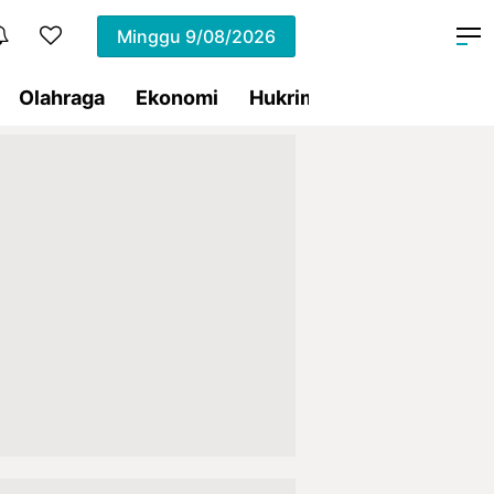
Minggu
9/08/2026
Olahraga
Ekonomi
Hukrim
Pemprov Sulut