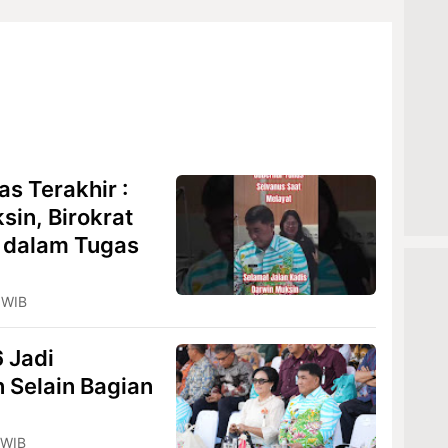
s Terakhir :
in, Birokrat
r dalam Tugas
 WIB
 Jadi
Selain Bagian
 WIB