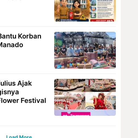
Bantu Korban
 Manado
ulius Ajak
gisnya
lower Festival
Load More