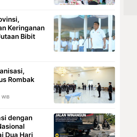
ovinsi,
an Keringanan
utaan Bibit
anisasi,
nus Rombak
3 WIB
asi dengan
Nasional
i Dua Hari