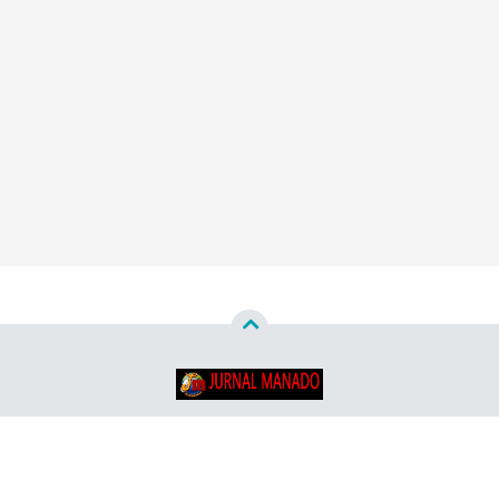
Copyright ©
2026
Jurnal Manado - Santun & Terpercaya™