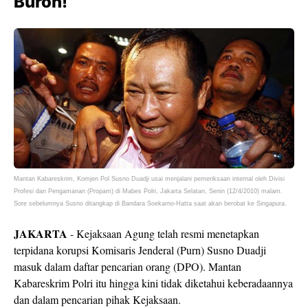
Buron!
Mantan Kabareskrim, Komjen Pol Susno Duadji usai menjalani pemeriksaan internal oleh Divisi
Profesi dan Pengamanan (Propam) di Mabes Polri, Jakarta Selatan, Senin (12/4/2010) malam.
Sore sebelumnya Susno ditangkap di Bandara Soekarno-Hatta saat akan berobat ke Singapura.
JAKARTA
- Kejaksaan Agung telah resmi menetapkan
terpidana korupsi Komisaris Jenderal (Purn) Susno Duadji
masuk dalam daftar pencarian orang (DPO). Mantan
Kabareskrim Polri itu hingga kini tidak diketahui keberadaannya
dan dalam pencarian pihak Kejaksaan.