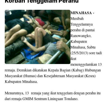
Korban Tenggelam Perahu
MINAHASA -
Musibah
Tenggelamnya
perahu di pantai
Ranowangko,
Kabupaten
Minahasa, Sabtu
(25/5/2013) sore tadi
ikut
menenggelamkan 13
remaja. Demikian dikatakan Kepala Bagian (Kabag) Hubungan
Masyarakat (Humas) dan Kesejahteraan Masyarakat (Kesra)
Kabupaten Minahasa.
Menurutnya, 13 remaja yang ikut tenggelam dengan perahu itu
dari remaja GMIM Sentrum Liningaan Tondano.