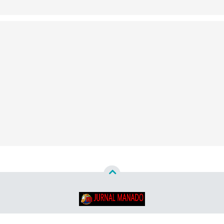
Copyright ©
2026
Jurnal Manado - Santun & Terpercaya™