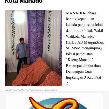
Kota Manado
MANADO
-Sebagai
bentuk kepedulian
kepada pengusaha lokal
dan produk lokal, Wakil
Walikota Manado,
Harley AB Mangindaan,
SE,MSM,mengunjungi
lokasi pembuatan
"Kaeng Manado".
Bertempat dikelurahan
Dendengan Luar
lingkungan 3 Kec.Paal
2.
Wawali saat melihat hasil pembuatan kain manado