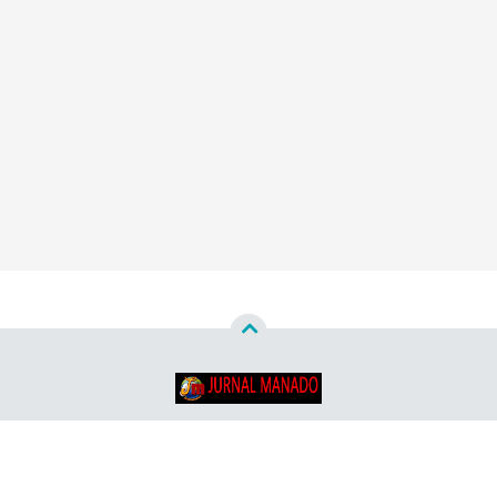
Copyright ©
2026
Jurnal Manado - Santun & Terpercaya™