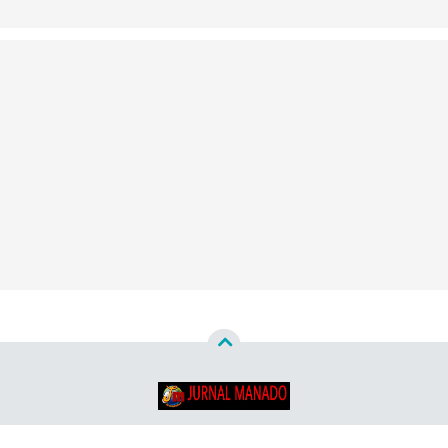
Copyright ©
2026
Jurnal Manado - Santun & Terpercaya™