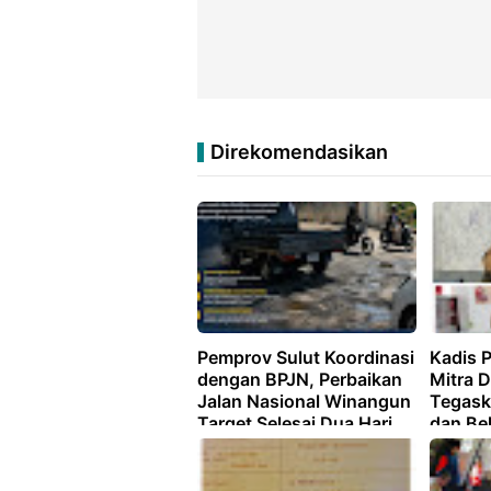
Direkomendasikan
Pemprov Sulut Koordinasi
Kadis 
dengan BPJN, Perbaikan
Mitra 
Jalan Nasional Winangun
Tegask
Target Selesai Dua Hari
dan Be
Tupoks