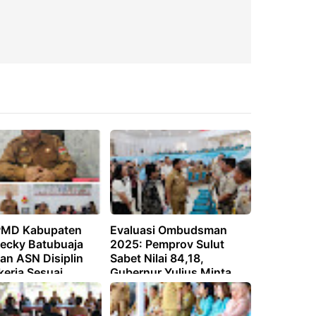
PMD Kabupaten
Evaluasi Ombudsman
Decky Batubuaja
2025: Pemprov Sulut
an ASN Disiplin
Sabet Nilai 84,18,
kerja Sesuai
Gubernur Yulius Minta
i
Jajaran Terus Berbenah