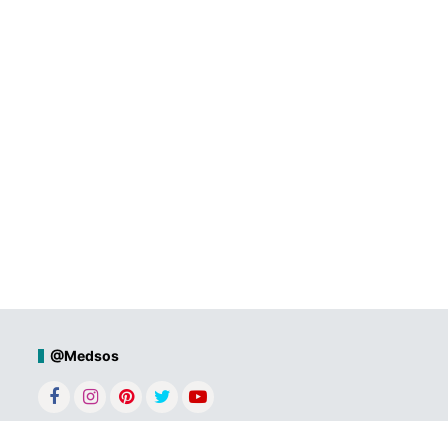
@Medsos