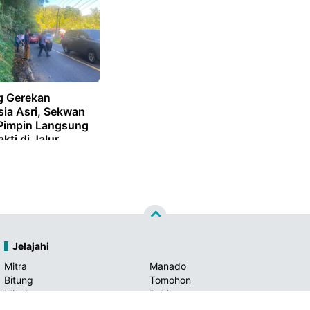
 Gerekan
sia Asri, Sekwan
 Pimpin Langsung
akti di Jalur
o-Tomohon
Jelajahi
Mitra
Manado
Bitung
Tomohon
Minahasa
Boltim
Bolmong
Minsel