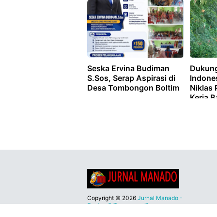
Seska Ervina Budiman
Dukung
S.Sos, Serap Aspirasi di
lndone
Desa Tombongon Boltim
Niklas
Kerja B
Manad
Copyright ©
2026
Jurnal Manado -
Santun & Terpercaya™