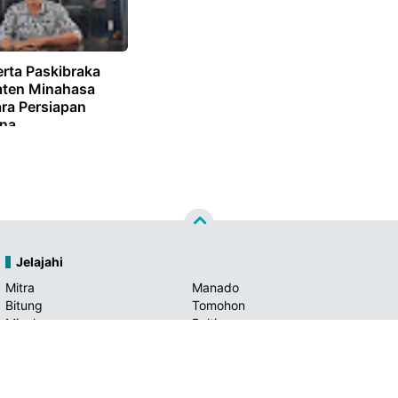
erta Paskibraka
ten Minahasa
ra Persiapan
ina
Jelajahi
Mitra
Manado
Bitung
Tomohon
Minahasa
Boltim
Bolmong
Minsel
Minut
Kotamobagu
Bolmut
Bolsel