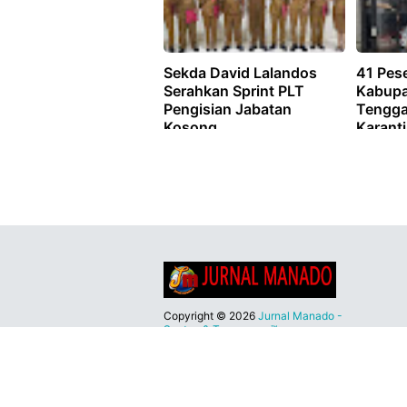
Sekda David Lalandos
41 Pes
Serahkan Sprint PLT
Kabupa
Pengisian Jabatan
Tengga
Kosong
Karant
Copyright ©
2026
Jurnal Manado -
Santun & Terpercaya™