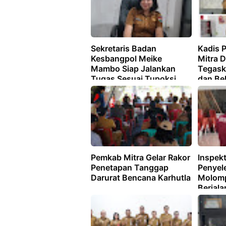
Sekretaris Badan
Kadis 
Kesbangpol Meike
Mitra 
Mambo Siap Jalankan
Tegask
Tugas Sesuai Tupoksi
dan Be
Tupoks
Pemkab Mitra Gelar Rakor
Inspekt
Penetapan Tanggap
Penyel
Darurat Bencana Karhutla
Molomp
Berjala
Transp
Akuntab