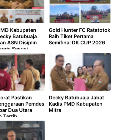
PMD Kabupaten
Gold Hunter FC Ratatotok
Decky Batubuaja
Raih Tiket Pertama
an ASN Disiplin
Semifinal DK CUP 2026
kerja Sesuai
i
orat Pastikan
Decky Batubuaja Jabat
enggaraan Pemdes
Kadis PMD Kabupaten
ar Dua Utara
Mitra
n Tertib,
aransi, dan
ilitas