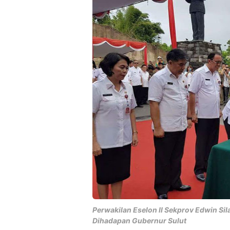
Perwakilan Eselon II Sekprov Edwin S
Dihadapan Gubernur Sulut