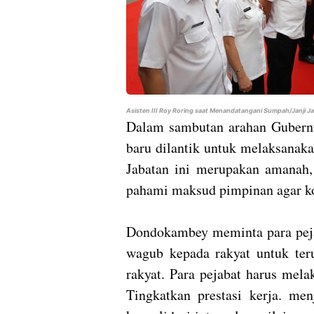
Asisten III Roy Roring saat Menandatangani Sumpah/Janji J
Dalam sambutan arahan Gubernu
baru dilantik untuk melaksanaka
Jabatan ini merupakan amanah,
pahami maksud pimpinan agar ko
Dondokambey meminta para peja
wagub kepada rakyat untuk te
rakyat. Para pejabat harus mela
Tingkatkan prestasi kerja. me