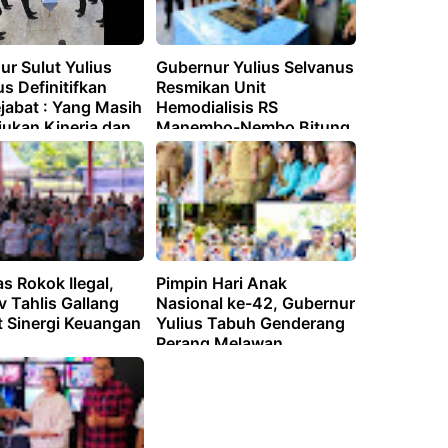
r Sulut Yulius
Gubernur Yulius Selvanus
s Definitifkan
Resmikan Unit
jabat : Yang Masih
Hemodialisis RS
jukan Kinerja dan
Manembo-Nembo Bitung
as
s Rokok Ilegal,
Pimpin Hari Anak
 Tahlis Gallang
Nasional ke-42, Gubernur
t Sinergi Keuangan
Yulius Tabuh Genderang
Perang Melawan
Kekerasan Anak di Sulut