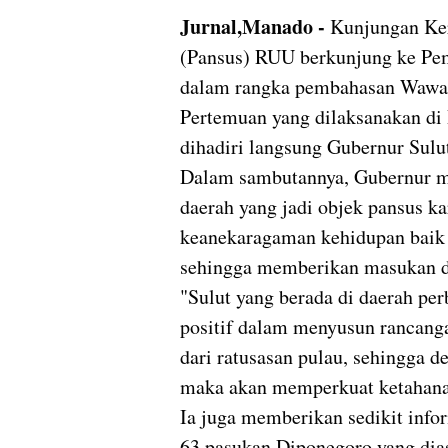
Jurnal,Manado -
Kunjungan Ker
(Pansus) RUU berkunjung ke Peme
dalam rangka pembahasan Wawas
Pertemuan yang dilaksanakan di 
dihadiri langsung Gubernur Sul
Dalam sambutannya, Gubernur men
daerah yang jadi objek pansus ka
keanekaragaman kehidupan baik 
sehingga memberikan masukan d
"Sulut yang berada di daerah per
positif dalam menyusun rancanga
dari ratusasan pulau, sehingga 
maka akan memperkuat ketahanan 
Ia juga memberikan sedikit info
63 pasukan Diponegoro yang dias