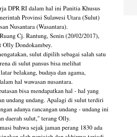
ja DPR RI dalam hal ini Panitia Khusus
rintah Provinsi Sulawesi Utara (Sulut)
an Nusantara (Wasantara).
Ruang Cj. Rantung, Senin (20/02/2017),
ut Olly Dondokambey.
gatakan, sulut dipilih sebagai salah satu
rena di sulut pansus bisa melihat
latar belakang, budaya dan agama,
alam hal wawasan nusantara.
batasan bisa mendapatkan hal - hal yang
n undang undang. Apalagi di sulut terdiri
dengan adanya rancangan undang - undang ini
daerah sulut," terang Olly.
rmasi bahwa sejak jaman perang 1830 ada
ingkan oleh penjajah dan akhirnya terjadi