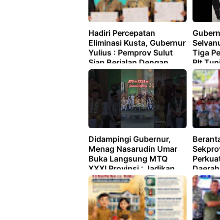
Hadiri Percepatan
Gubernu
Eliminasi Kusta, Gubernur
Selvanu
Yulius : Pemprov Sulut
Tiga Pe
Siap Berjalan Dengan
Plt Tun
Pemerintah Pusat
Loyalit
Didampingi Gubernur,
Beranta
Menag Nasarudin Umar
Sekprov
Buka Langsung MTQ
Perkua
XXXI Provinsi : Jadikan
Daerah
Ruang Menghadirkan
Harmoni