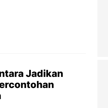
tara Jadikan
Percontohan
n