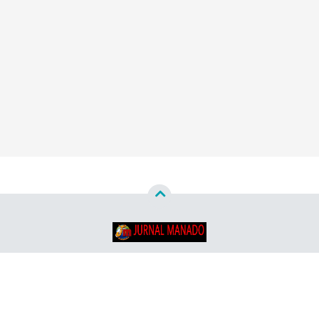
Copyright ©
2026
Jurnal Manado - Santun & Terpercaya™