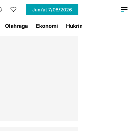
Jum'at
7/08/2026
Olahraga
Ekonomi
Hukrim
Pemprov Sulut