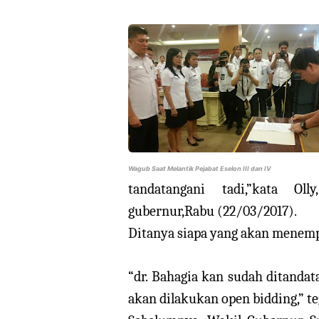
Wagub Saat Melantik Pejabat Eselon III dan IV
tandatangani tadi,”kata Ol
gubernur,Rabu (22/03/2017).
Ditanya siapa yang akan menempa
“dr. Bahagia kan sudah ditanda
akan dilakukan open bidding,” te