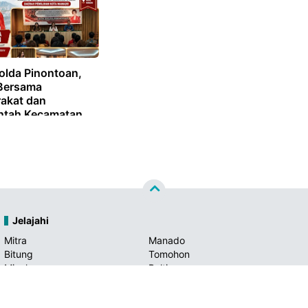
olda Pinontoan,
Bersama
akat dan
ntah Kecamatan
i Hotel Grend Puri
Jelajahi
Mitra
Manado
Bitung
Tomohon
Minahasa
Boltim
Bolmong
Minsel
Minut
Kotamobagu