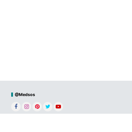
@Medsos