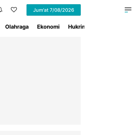
Jum'at
7/08/2026
Olahraga
Ekonomi
Hukrim
Pemprov Sulut