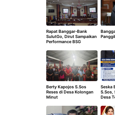
Rapat Banggar-Bank
Bangga
SulutGo, Dirut Sampaikan
Panggi
Performance BSG
Berty Kapojos S.Sos
Seska 
Reses di Desa Kolongan
S.Sos, 
Minut
Desa T