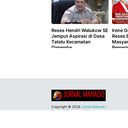
Reses Hendri Walukow SE
Irene G
Jemput Aspirasi di Desa
Reses 
Tatelu Kecamatan
Masyar
Dimembe
Pemeri
Sario d
Copyright ©
2026
Jurnal Manado -
Santun & Terpercaya™