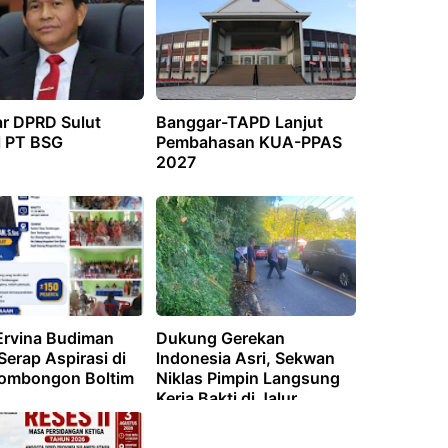
r DPRD Sulut
Banggar-TAPD Lanjut
l PT BSG
Pembahasan KUA-PPAS
2027
Ervina Budiman
Dukung Gerekan
Serap Aspirasi di
lndonesia Asri, Sekwan
ombongon Boltim
Niklas Pimpin Langsung
Kerja Bakti di Jalur
Manado-Tomohon