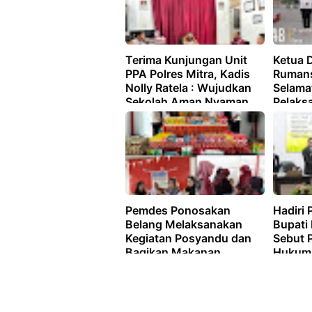
Terima Kunjungan Unit
Ketua 
PPA Polres Mitra, Kadis
Rumans
Nolly Ratela : Wujudkan
Selama
Sekolah Aman Nyaman
Pelaks
Kabupa
Pemdes Ponosakan
Hadiri 
Belang Melaksanakan
Bupati
Kegiatan Posyandu dan
Sebut 
Bagikan Makanan
Hukum,
Tambahan
Anggar
Optimal
Kelemb