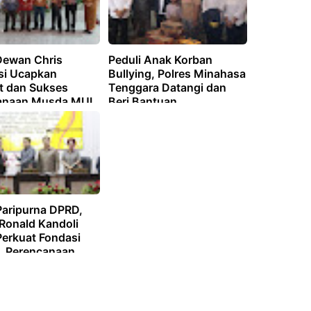
Dewan Chris
‎Peduli Anak Korban
i Ucapkan
Bullying, Polres Minahasa
t dan Sukses
Tenggara Datangi dan
anaan Musda MUI
Beri Bantuan
ten Mitra
Paripurna DPRD,
 Ronald Kandoli
Perkuat Fondasi
 Perencanaan
an dan
isasi Fungsi
agaan Daerah