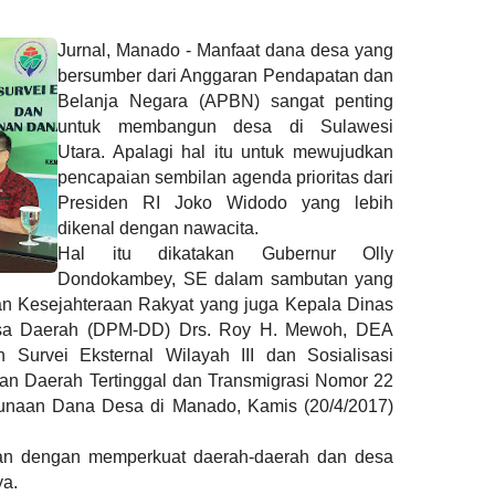
Jurnal, Manado - Manfaat dana desa yang
bersumber dari Anggaran Pendapatan dan
Belanja Negara (APBN) sangat penting
untuk membangun desa di Sulawesi
Utara. Apalagi hal itu untuk mewujudkan
pencapaian sembilan agenda prioritas dari
Presiden RI Joko Widodo yang lebih
dikenal dengan nawacita.
Hal itu dikatakan Gubernur Olly
Dondokambey, SE dalam sambutan yang
dan Kesejahteraan Rakyat yang juga Kepala Dinas
sa Daerah (DPM-DD) Drs. Roy H. Mewoh, DEA
Survei Eksternal Wilayah III dan Sosialisasi
an Daerah Tertinggal dan Transmigrasi Nomor 22
gunaan Dana Desa di Manado, Kamis (20/4/2017)
ran dengan memperkuat daerah-daerah dan desa
ya.