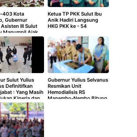
-403 Kota
Ketua TP PKK Sulut Ibu
, Gubernur
Anik Hadiri Langsung
 Asisten III Sulut
HKG PKK ke - 54
y Manumpil Ajak
i Bangun Daerah
r Sulut Yulius
Gubernur Yulius Selvanus
s Definitifkan
Resmikan Unit
jabat : Yang Masih
Hemodialisis RS
jukan Kinerja dan
Manembo-Nembo Bitung
as