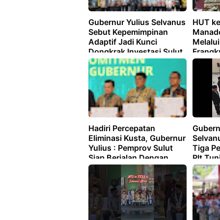
Gubernur Yulius Selvanus
HUT ke
Sebut Kepemimpinan
Manado
Adaptif Jadi Kunci
Melalui
Dongkrak Investasi Sulut
Frangk
Sinerg
Hadiri Percepatan
Gubernu
Eliminasi Kusta, Gubernur
Selvanu
Yulius : Pemprov Sulut
Tiga Pe
Siap Berjalan Dengan
Plt Tun
Pemerintah Pusat
Loyalit