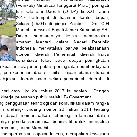
(Pemkab) Minahasa Tenggara( Mitra ) peringati
hari Otonomi Daerah (OTDA) ke-XXI Tahun
2017 bertempat di halaman kantor bupati,
Selasa (25/04) di pimpin Asisten I Drs. G.H
Mamahit mewakili Bupati James Sumendap SH.
Dalam sambutannya ketika membacakan
amanat Menteri dalam Negeri Republik
Indonesia menyatakan bahwa pelakasanaan
otonomi daerah, Pemerintah daerah harus
senantiasa fokus pada upaya peningkatan
an kualitas pelayanan publik, peningkatan pemberdayaan
g perekonomian daerah. Inilah tujuan utama otonomi
kebijakan daerah pada setiap pemerintah daerah di
 hari otda ke XXI tahun 2017 ini adalah “ Dengan
 kinerja pelayanan publik melalui E- Goverment"
ang penggunaan tehnologi dan komunikasi dalam rangka
dalam undang- undang nomor 23 tahun 2014 tentang
dapat memanfaatkan tehnologi informasi dalam
hnya pemda senantiasa berinisiatif untuk mengelola
vermment”, tegas Mamahit.
 memperhatikan capaian kinerja, merupakan kewajiban