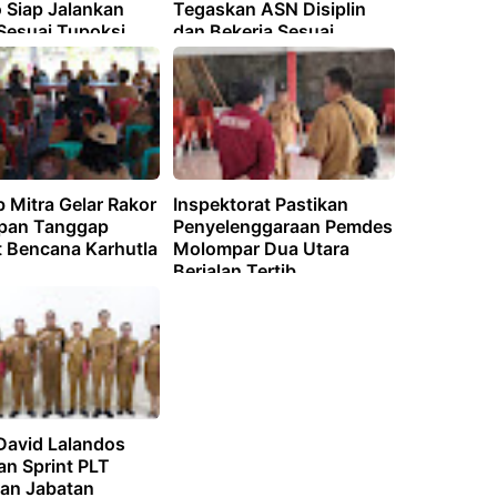
Siap Jalankan
Tegaskan ASN Disiplin
Sesuai Tupoksi
dan Bekerja Sesuai
Tupoksi
 Mitra Gelar Rakor
Inspektorat Pastikan
pan Tanggap
Penyelenggaraan Pemdes
t Bencana Karhutla
Molompar Dua Utara
Berjalan Tertib,
Transparansi, dan
Akuntabilitas
David Lalandos
an Sprint PLT
ian Jabatan