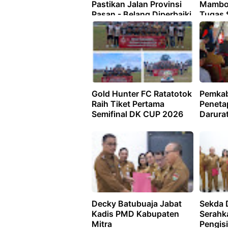
Pastikan Jalan Provinsi
Mambo 
Pasan - Belang Diperbaiki
Tugas 
Gold Hunter FC Ratatotok
Pemkab
Raih Tiket Pertama
Peneta
Semifinal DK CUP 2026
Darura
Decky Batubuaja Jabat
Sekda 
Kadis PMD Kabupaten
Serahk
Mitra
Pengis