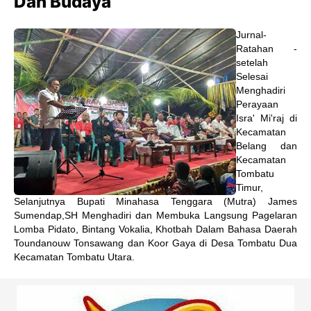
Dan Budaya
Jurnal-
Ratahan -
setelah
Selesai
Menghadiri
Perayaan
Isra' Mi'raj di
Kecamatan
Belang dan
Kecamatan
Tombatu
Timur,
Selanjutnya Bupati Minahasa Tenggara (Mutra) James
Sumendap,SH Menghadiri dan Membuka Langsung Pagelaran
Lomba Pidato, Bintang Vokalia, Khotbah Dalam Bahasa Daerah
Toundanouw Tonsawang dan Koor Gaya di Desa Tombatu Dua
Kecamatan Tombatu Utara.