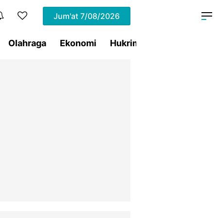
Jum'at
7/08/2026
Olahraga
Ekonomi
Hukrim
Pemprov Sulut