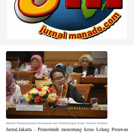
Menteri Pemberdayaan Perempuan dan Perlindungan Anak, Yohana Yembise
Jurnal,Jakarta - Pemerintah menentang keras Lelang Perawan