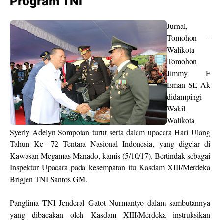
Program TNI
Jurnal,
Tomohon -
Walikota
Tomohon
Jimmy F
Eman SE Ak
didampingi
Wakil
Walikota
Syerly Adelyn Sompotan turut serta dalam upacara Hari Ulang
Tahun Ke- 72 Tentara Nasional Indonesia, yang digelar di
Kawasan Megamas Manado, kamis (5/10/17). Bertindak sebagai
Inspektur Upacara pada kesempatan itu Kasdam XIII/Merdeka
Brigjen TNI Santos GM.
Panglima TNI Jenderal Gatot Nurmantyo dalam sambutannya
yang dibacakan oleh Kasdam XIII/Merdeka instruksikan