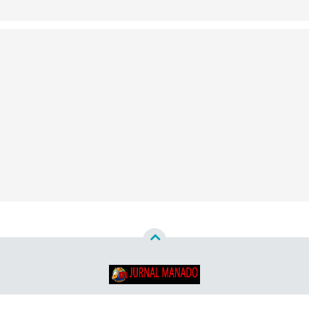
Copyright ©
2026
Jurnal Manado - Santun & Terpercaya™