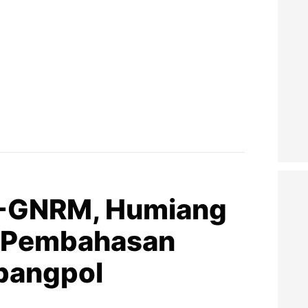
P-GNRM, Humiang
t Pembahasan
bangpol