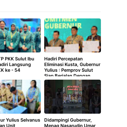
TP PKK Sulut Ibu
Hadiri Percepatan
adiri Langsung
Eliminasi Kusta, Gubernur
K ke - 54
Yulius : Pemprov Sulut
Siap Berjalan Dengan
Pemerintah Pusat
ur Yulius Selvanus
Didampingi Gubernur,
an Unit
Menag Nasarudin Umar