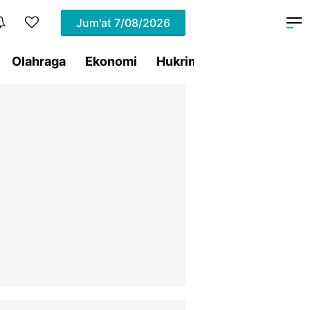
Jum'at
7/08/2026
Olahraga
Ekonomi
Hukrim
Pemprov Sulut