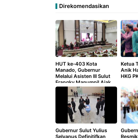
Direkomendasikan
HUT ke-403 Kota
Ketua 
Manado, Gubernur
Anik H
Melalui Asisten III Sulut
HKG PK
Frangky Manumpil Ajak
Sinergi Bangun Daerah
Gubernur Sulut Yulius
Gubern
Selvanus Definitifkan
Resmik