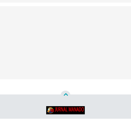
Copyright ©
2026
Jurnal Manado - Santun & Terpercaya™