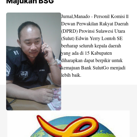
Majukan BSG
Jurnal,Manado - Personil Komisi ll
Dewan Perwakilan Rakyat Daerah
(DPRD) Provinsi Sulawesi Utara
(Sulut) Edwin Yerry Lontoh SE
berharap seluruh kepala daerah
yang ada di 15 Kabupaten
diharapkan dapat berpikir untuk
kemajuan Bank SulutGo menjadi
lebih baik.