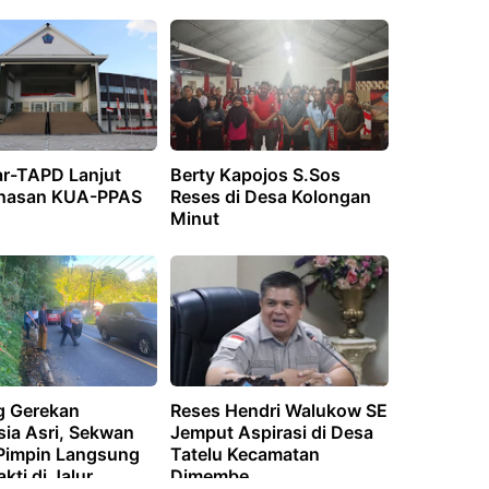
r-TAPD Lanjut
Berty Kapojos S.Sos
hasan KUA-PPAS
Reses di Desa Kolongan
Minut
 Gerekan
Reses Hendri Walukow SE
sia Asri, Sekwan
Jemput Aspirasi di Desa
 Pimpin Langsung
Tatelu Kecamatan
akti di Jalur
Dimembe