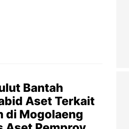
ulut Bantah
bid Aset Terkait
 di Mogolaeng
as Aset Pemprov