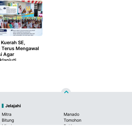
o-Tomohon
 Kuerah SE,
ji Terus Mengawal
i Agar
klanjuti
ntah
Jelajahi
Mitra
Manado
Bitung
Tomohon
Minahasa
Boltim
Bolmong
Minsel