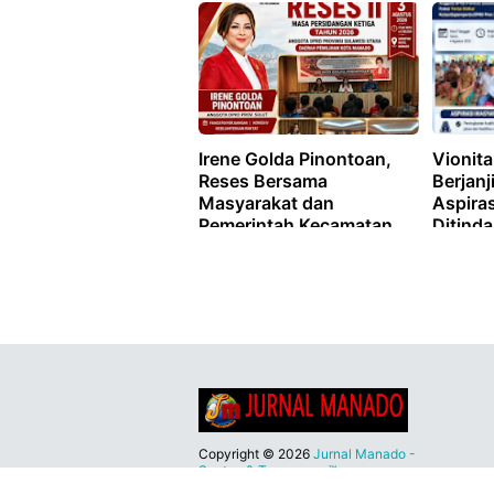
Manad
Irene Golda Pinontoan,
Vionita
Reses Bersama
Berjan
Masyarakat dan
Aspiras
Pemerintah Kecamatan
Ditinda
Sario di Hotel Grend Puri
Pemeri
Copyright ©
2026
Jurnal Manado -
Santun & Terpercaya™