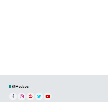
@Medsos