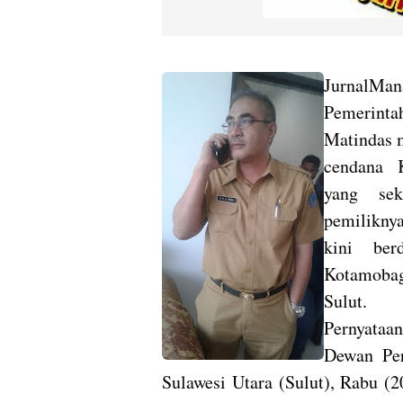
JurnalMa
Pemerinta
Matindas 
cendana 
yang se
pemilikny
kini ber
Kotamobag
Sulut.
Pernyataan
Dewan Per
Sulawesi Utara (Sulut), Rabu (2