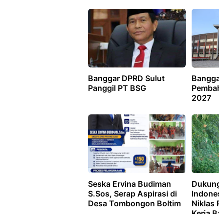
Banggar DPRD Sulut
Bangga
Panggil PT BSG
Pemba
2027
Seska Ervina Budiman
Dukung
S.Sos, Serap Aspirasi di
lndone
Desa Tombongon Boltim
Niklas
Kerja B