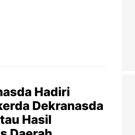
asda Hadiri
kerda Dekranasda
tau Hasil
as Daerah