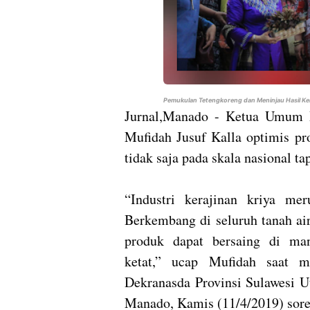
Pemukulan Tetengkoreng dan Meninjau Hasil Ke
Jurnal,Manado - Ketua Umum D
Mufidah Jusuf Kalla optimis pr
tidak saja pada skala nasional tap
“Industri kerajinan kriya mer
Berkembang di seluruh tanah ai
produk dapat bersaing di ma
ketat,” ucap Mufidah saat 
Dekranasda Provinsi Sulawesi U
Manado, Kamis (11/4/2019) sore