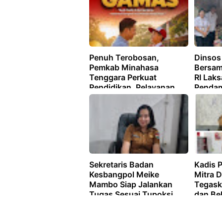
Penuh Terobosan,
Dinsos
Pemkab Minahasa
Bersam
Tenggara Perkuat
RI Lak
Pendidikan, Pelayanan
Penda
Publik, dan Kesehatan
Korban
Sekretaris Badan
Kadis 
Kesbangpol Meike
Mitra 
Mambo Siap Jalankan
Tegask
Tugas Sesuai Tupoksi
dan Be
Tupoks