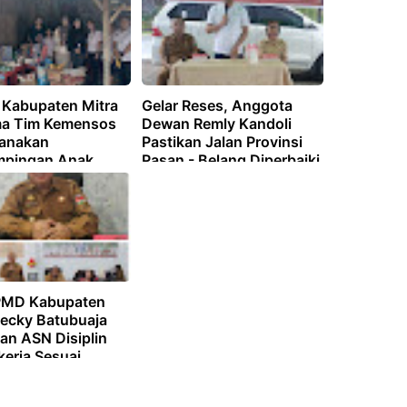
 Kabupaten Mitra
Gelar Reses, Anggota
a Tim Kemensos
Dewan Remly Kandoli
sanakan
Pastikan Jalan Provinsi
mpingan Anak
Pasan - Belang Diperbaiki
 Bullying
PMD Kabupaten
Decky Batubuaja
an ASN Disiplin
kerja Sesuai
i