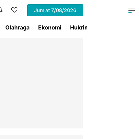
Jum'at
7/08/2026
Olahraga
Ekonomi
Hukrim
Pemprov Sulut