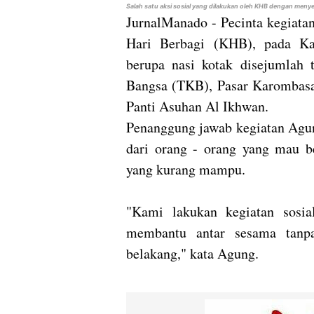
Salah satu aksi sosial yang dilakukan oleh KHB dengan meny
JurnalManado - Pecinta kegiata
Hari Berbagi (KHB), pada Ka
berupa nasi kotak disejumlah 
Bangsa (TKB), Pasar Karombasan
Panti Asuhan Al Ikhwan.
Penanggung jawab kegiatan Agung
dari orang - orang yang mau b
yang kurang mampu.
"Kami lakukan kegiatan sosia
membantu antar sesama tanpa
belakang," kata Agung.