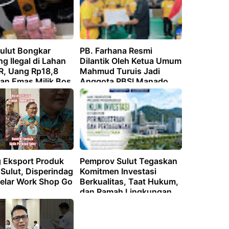
Sulut Bongkar
PB. Farhana Resmi
g Ilegal di Lahan
Dilantik Oleh Ketua Umum
, Uang Rp18,8
Mahmud Turuis Jadi
dan Emas Milik Bos
Anggota PBSI Manado
er Jemmy Asiku &
Ke-27, Siap Cetak Atlet
Disita
 Eksport Produk
Pemprov Sulut Tegaskan
ulut, Disperindag
Komitmen Investasi
Gelar Work Shop Go
Berkualitas, Taat Hukum,
dan Ramah Lingkungan