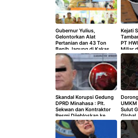
Gubernur Yulius,
Kejati 
Gelontorkan Alat
Tamban
Pertanian dan 43 Ton
PT HWR
Benih Jagung di Kakas
Miliar 
ITCent
Ci Gin 
Skandal Korupsi Gedung
Dorong
DPRD Minahasa : Plt.
UMKM S
Sekwan dan Kontraktor
Sulut 
Resmi Dijebloskan ke
Global
Penjara Tondano