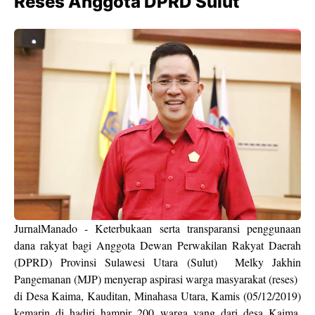
Reses Anggota DPRD Sulut
JurnalManado - Keterbukaan serta transparansi penggunaan
dana rakyat bagi Anggota Dewan Perwakilan Rakyat Daerah
(DPRD) Provinsi Sulawesi Utara (Sulut) Melky Jakhin
Pangemanan (MJP) menyerap aspirasi warga masyarakat (reses)
di Desa Kaima, Kauditan, Minahasa Utara, Kamis (05/12/2019)
kemarin di hadiri hampir 200 warga yang dari desa Kaima,