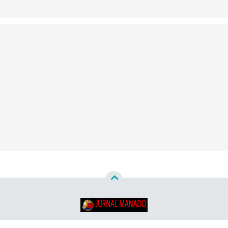
Copyright ©
2026
Jurnal Manado - Santun & Terpercaya™