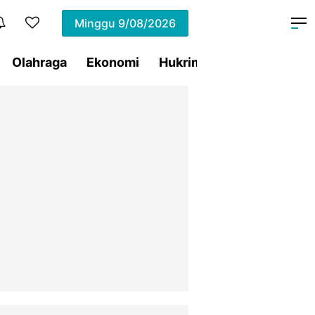
Minggu
9/08/2026
Olahraga
Ekonomi
Hukrim
Pemprov Sulut