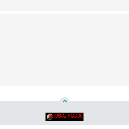
Copyright ©
2026
Jurnal Manado - Santun & Terpercaya™