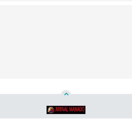
Copyright ©
2026
Jurnal Manado - Santun & Terpercaya™