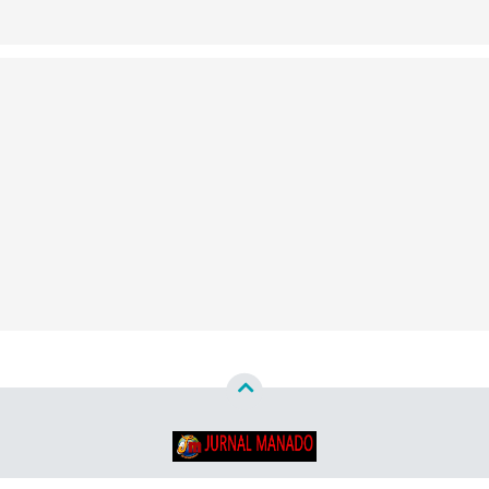
Copyright ©
2026
Jurnal Manado - Santun & Terpercaya™