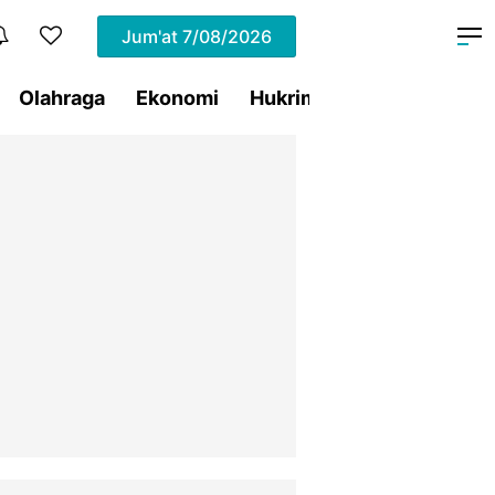
Jum'at
7/08/2026
Olahraga
Ekonomi
Hukrim
Pemprov Sulut