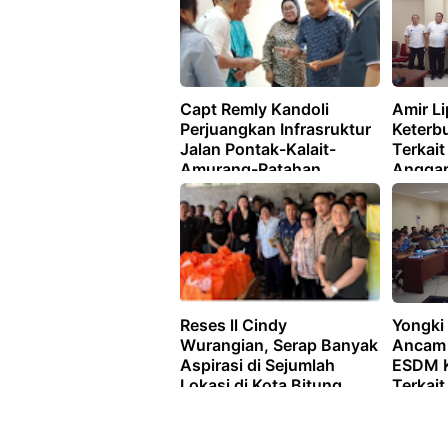
Capt Remly Kandoli
Amir Li
Perjuangkan Infrasruktur
Keterbu
Jalan Pontak-Kalait-
Terkai
Amurang-Ratahan
Anggar
Perkim
Reses ll Cindy
Yongki
Wurangian, Serap Banyak
Ancam 
Aspirasi di Sejumlah
ESDM K
Lokasi di Kota Bitung
Terkait