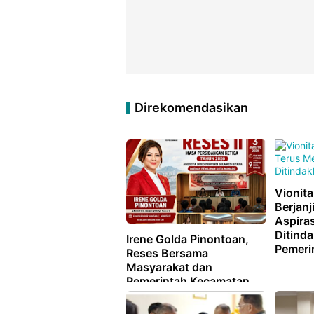
Direkomendasikan
Vionita
Berjan
Aspiras
Ditinda
Irene Golda Pinontoan,
Pemeri
Reses Bersama
Masyarakat dan
Pemerintah Kecamatan
Sario di Hotel Grend Puri