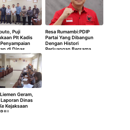
puto, Puji
Resa Rumambi:PDIP
kaan Plt Kadis
Partai Yang Dibangun
t Penyampaian
Dengan Histori
an di Dinas
Perjuangan Bersama
tan
Rakyat
 Liemen Geram,
Laporan Dinas
e Kejaksaan
 PJU