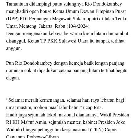
Tamuntuan didampingi putra sulungnya Rio Dondokambey
menghadiri open house Ketua Umum Dewan Pimpinan Pusat
(DPP) PDI Perjuangan Megawati Sukarnoputri di Jalan Teuku
Umar, Menteng, Jakarta, Rabu (10/4/2024).
Dengan mengenakan kebaya berwarna krem hitam dan rambut
disanggul, Ketua TP PKK Sulawesi Utara itu tampak terlihat
anggun.
Pun Rio Dondokambey dengan kemeja batik lengan panjang
dominan coklat dipadukan celana panjang hitam terlihat begitu
elegan.
“Selamat meraih kemenangan, selamat hari raya lebaran bagi
umat muslim, mohon maaf lahir batin,” ucap Rita.
Hadir juga sejumlah tokoh nasional diantaranya Wakil Presiden
RI KH Ma’ruf Amin, sejumlah menteri kabinet Presiden Joko
Widodo hingga petinggi tim kerja nasional (TKN) Capres-
Cawapres Prabowo-Gibran