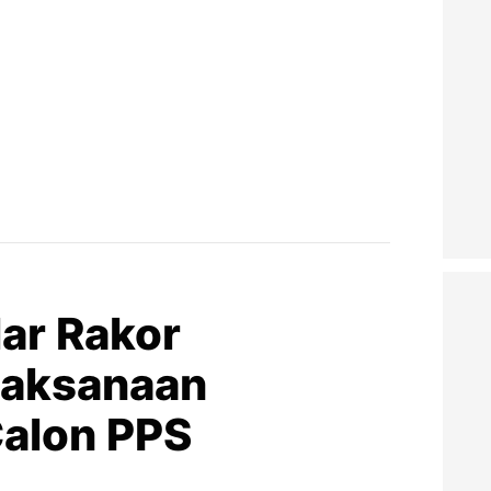
lar Rakor
laksanaan
alon PPS