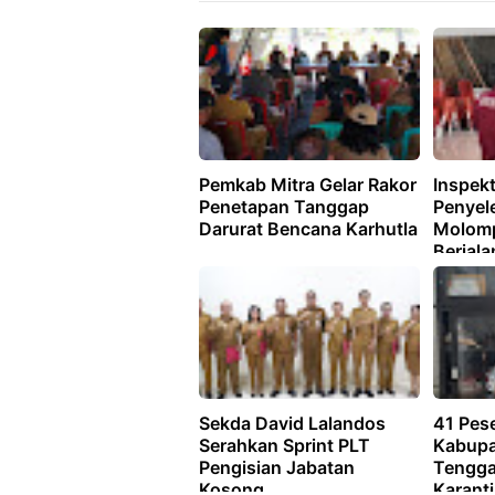
Pemkab Mitra Gelar Rakor
Inspekt
Penetapan Tanggap
Penyel
Darurat Bencana Karhutla
Molomp
Berjala
Transp
Akuntab
Sekda David Lalandos
41 Pes
Serahkan Sprint PLT
Kabupa
Pengisian Jabatan
Tengga
Kosong
Karant