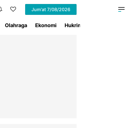
Jum'at
7/08/2026
Olahraga
Ekonomi
Hukrim
Pemprov Sulut