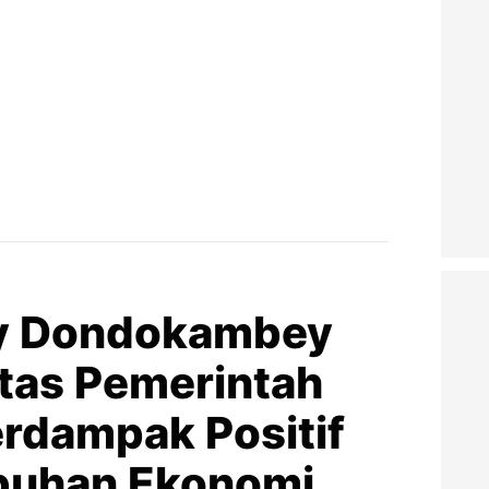
ly Dondokambey
itas Pemerintah
erdampak Positif
buhan Ekonomi