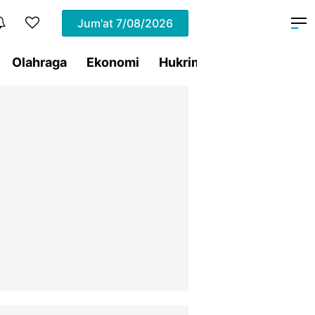
Jum'at
7/08/2026
Olahraga
Ekonomi
Hukrim
Pemprov Sulut