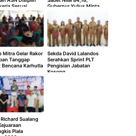
an ASN Disiplin
Sabet Nilai 84,18,
kerja Sesuai
Gubernur Yulius Minta
i
Jajaran Terus Berbenah
 Mitra Gelar Rakor
Sekda David Lalandos
pan Tanggap
Serahkan Sprint PLT
t Bencana Karhutla
Pengisian Jabatan
Kosong
 Richard Sualang
Kejuaraan
gkis Piala