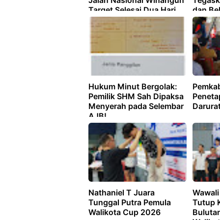
Jalan Nasional Winangun
Tegask
Target Selesai Dua Hari
dan Be
Tupoks
Hukum Minut Bergolak:
Pemkab
Pemilik SHM Sah Dipaksa
Peneta
Menyerah pada Selembar
Darura
AJB!
Nathaniel T Juara
Wawali
Tunggal Putra Pemula
Tutup 
Walikota Cup 2026
Bulutan