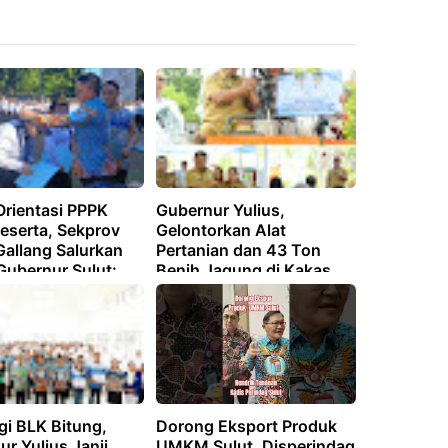
Orientasi PPPK
Gubernur Yulius,
eserta, Sekprov
Gelontorkan Alat
Gallang Salurkan
Pertanian dan 43 Ton
Gubernur Sulut:
Benih Jagung di Kakas
di dengan Penuh
asan
gi BLK Bitung,
Dorong Eksport Produk
r Yulius Janji
UMKM Sulut, Disperindag