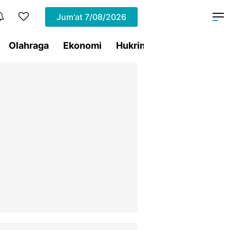
Jum'at
7/08/2026
Olahraga
Ekonomi
Hukrim
Pemprov Sulut