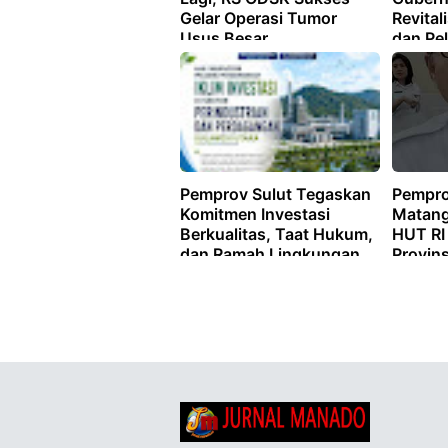
Gelar Operasi Tumor
Revital
Usus Besar
dan Pel
Pemprov Sulut Tegaskan
Pempro
Komitmen Investasi
Matang
Berkualitas, Taat Hukum,
HUT RI
dan Ramah Lingkungan
Provins
Rangka
Dibuka 