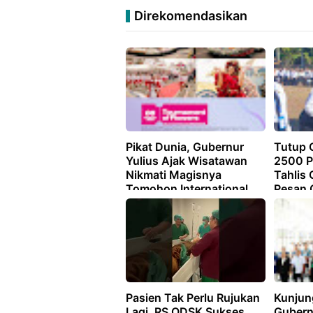
Direkomendasikan
Pikat Dunia, Gubernur
Tutup 
Yulius Ajak Wisatawan
2500 P
Nikmati Magisnya
Tahlis 
Tomohon International
Pesan 
Flower Festival 2026
Mengab
Keikhl
Pasien Tak Perlu Rujukan
Kunjun
Lagi, RS ODSK Sukses
Gubernu