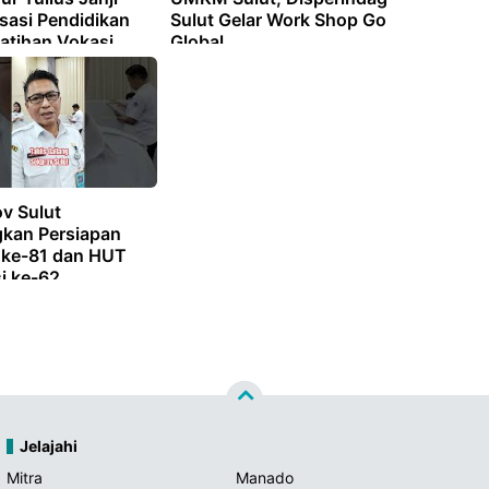
isasi Pendidikan
Sulut Gelar Work Shop Go
atihan Vokasi
Global
v Sulut
kan Persiapan
 ke-81 dan HUT
i ke-62,
ian Kegiatan
31 Juli
Jelajahi
Mitra
Manado