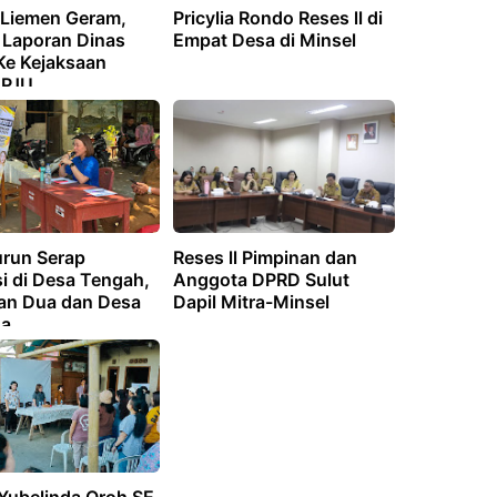
 Liemen Geram,
Pricylia Rondo Reses ll di
Laporan Dinas
Empat Desa di Minsel
e Kejaksaan
 PJU
run Serap
Reses ll Pimpinan dan
i di Desa Tengah,
Anggota DPRD Sulut
n Dua dan Desa
Dapil Mitra-Minsel
a