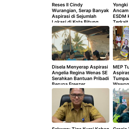
Reses ll Cindy
Yongki
Wurangian, Serap Banyak
Ancam 
Aspirasi di Sejumlah
ESDM K
Lokasi di Kota Bitung
Terkait
Disela Menyerap Aspirasi
MEP Tu
Angelia Regina Wenas SE
Aspiras
Serahkan Bantuan Pribadi
Tumpaa
Berupa Freezer
Wawon
Pemulasaraan Jenazah
dan Kebaya
Persembahyangan Umat
Hindu di Desa Banjar
Buana Kerta Bolmong