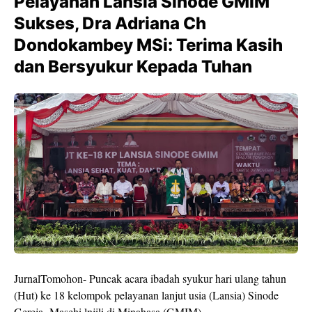
Pelayanan Lansia Sinode GMIM
Sukses, Dra Adriana Ch
Dondokambey MSi: Terima Kasih
dan Bersyukur Kepada Tuhan
JurnalTomohon- Puncak acara ibadah syukur hari ulang tahun
(Hut) ke 18 kelompok pelayanan lanjut usia (Lansia) Sinode
Gereja- Masehi lnjili di Minahasa (GMIM).