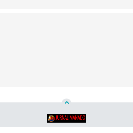
Copyright ©
2026
Jurnal Manado - Santun & Terpercaya™