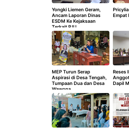
Yongki Liemen Geram,
Pricyli
Ancam Laporan Dinas
Empat 
ESDM Ke Kejaksaan
Terkait PJU
MEP Turun Serap
Reses l
Aspirasi di Desa Tengah,
Anggot
Tumpaan Dua dan Desa
Dapil M
Wawona