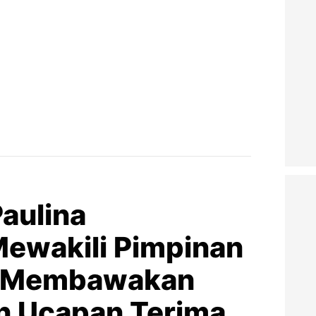
Paulina
ewakili Pimpinan
, Membawakan
n Ucapan Terima