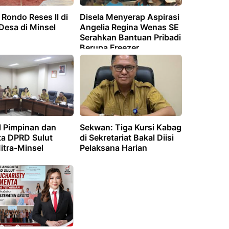
a Rondo Reses ll di
Disela Menyerap Aspirasi
Desa di Minsel
Angelia Regina Wenas SE
Serahkan Bantuan Pribadi
Berupa Freezer
Pemulasaraan Jenazah
dan Kebaya
Persembahyangan Umat
Hindu di Desa Banjar
Buana Kerta Bolmong
l Pimpinan dan
Sekwan: Tiga Kursi Kabag
a DPRD Sulut
di Sekretariat Bakal Diisi
itra-Minsel
Pelaksana Harian