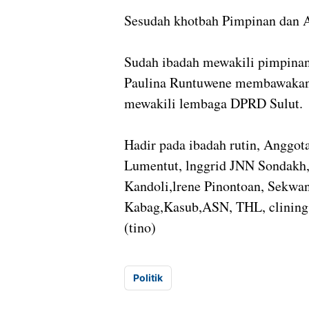
Sesudah khotbah Pimpinan dan 
Sudah ibadah mewakili pimpinan
Paulina Runtuwene membawakan 
mewakili lembaga DPRD Sulut.
Hadir pada ibadah rutin, Anggot
Lumentut, lnggrid JNN Sondakh,
Kandoli,lrene Pinontoan, Sekwan
Kabag,Kasub,ASN, THL, clining 
(tino)
Politik