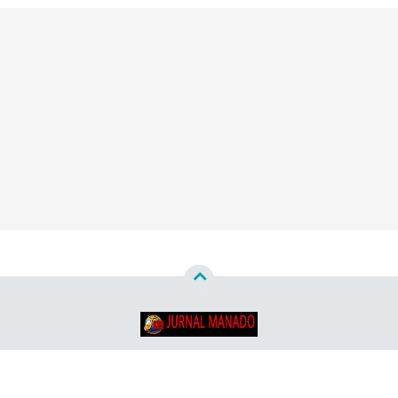
Copyright ©
2026
Jurnal Manado - Santun & Terpercaya™