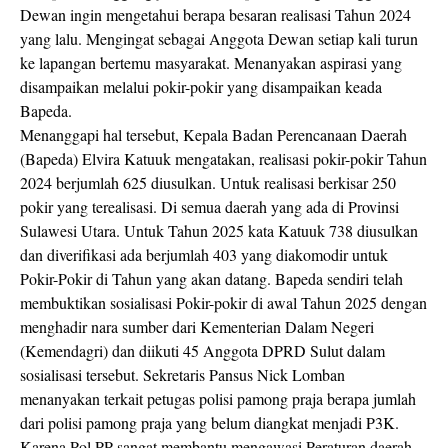
Dewan ingin mengetahui berapa besaran realisasi Tahun 2024
yang lalu. Mengingat sebagai Anggota Dewan setiap kali turun
ke lapangan bertemu masyarakat. Menanyakan aspirasi yang
disampaikan melalui pokir-pokir yang disampaikan keada
Bapeda.
Menanggapi hal tersebut, Kepala Badan Perencanaan Daerah
(Bapeda) Elvira Katuuk mengatakan, realisasi pokir-pokir Tahun
2024 berjumlah 625 diusulkan. Untuk realisasi berkisar 250
pokir yang terealisasi. Di semua daerah yang ada di Provinsi
Sulawesi Utara. Untuk Tahun 2025 kata Katuuk 738 diusulkan
dan diverifikasi ada berjumlah 403 yang diakomodir untuk
Pokir-Pokir di Tahun yang akan datang. Bapeda sendiri telah
membuktikan sosialisasi Pokir-pokir di awal Tahun 2025 dengan
menghadir nara sumber dari Kementerian Dalam Negeri
(Kemendagri) dan diikuti 45 Anggota DPRD Sulut dalam
sosialisasi tersebut. Sekretaris Pansus Nick Lomban
menanyakan terkait petugas polisi pamong praja berapa jumlah
dari polisi pamong praja yang belum diangkat menjadi P3K.
Karena Pol PP sangat membantu mengawasi Peraturan daerah