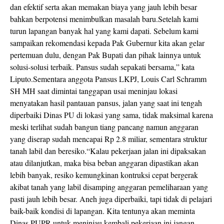
dan efektif serta akan memakan biaya yang jauh lebih besar
bahkan berpotensi menimbulkan masalah baru.Setelah kami
turun lapangan banyak hal yang kami dapati. Sebelum kami
sampaikan rekomendasi kepada Pak Gubernur kita akan gelar
pertemuan dulu, dengan Pak Bupati dan pihak lainnya untuk
solusi-solusi terbaik. Pansus sudah sepakati bersama,” kata
Liputo.Sementara anggota Pansus LKPJ, Louis Carl Schramm
SH MH saat dimintai tanggapan usai meninjau lokasi
menyatakan hasil pantauan pansus, jalan yang saat ini tengah
diperbaiki Dinas PU di lokasi yang sama, tidak maksimal karena
meski terlihat sudah bangun tiang pancang namun anggaran
yang diserap sudah mencapai Rp 2.8 miliar, sementara struktur
tanah labil dan beresiko.“Kalau pekerjaan jalan ini dipaksakan
atau dilanjutkan, maka bisa beban anggaran dipastikan akan
lebih banyak, resiko kemungkinan kontruksi cepat bergerak
akibat tanah yang labil disamping anggaran pemeliharaan yang
pasti jauh lebih besar. Aneh juga diperbaiki, tapi tidak di pelajari
baik-baik kondisi di lapangan. Kita tentunya akan meminta
Dinas PUPR untuk meninjau kembali pekerjaan ini jangan